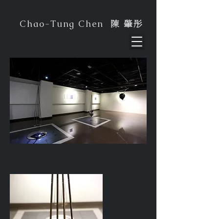
Chao-Tung Chen
陳 肇彤